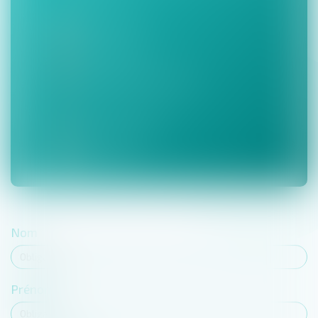
02 35 97 70 37
06 17 18 03 46
camping@cany-barville.fr
Parking disponible
Accès PMR
Nom
Prénom