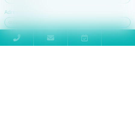
Adresse e-mail
Tél
Objet
Message
Envoyer