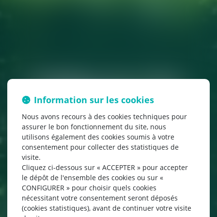
Camping de Cany-
Barville
Information sur les cookies
Nous avons recours à des cookies techniques pour
« Le Clos des
assurer le bon fonctionnement du site, nous
utilisons également des cookies soumis à votre
Charmilles »
consentement pour collecter des statistiques de
visite.
en Normandie
Cliquez ci-dessous sur « ACCEPTER » pour accepter
le dépôt de l'ensemble des cookies ou sur «
CONFIGURER » pour choisir quels cookies
nécessitant votre consentement seront déposés
D
é
c
o
u
v
r
e
z
l
a
v
a
l
l
é
e
d
e
l
a
D
u
r
d
e
n
t
,
e
n
(cookies statistiques), avant de continuer votre visite